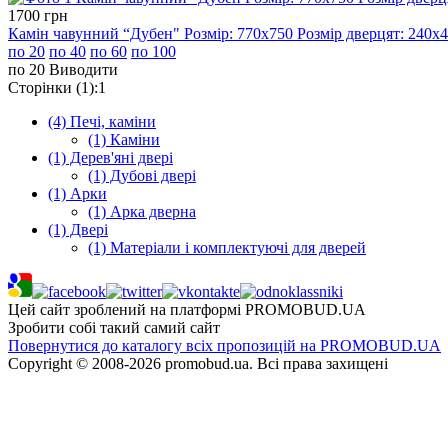
1700
грн
Камін чавунний “Дубен" Розмір: 770х750 Розмір дверцят: 240х4
по 20
по 40
по 60
по 100
по 20
Виводити
Сторінки (1):
1
(4)
Печі, каміни
(1)
Каміни
(1)
Дерев'яні двері
(1)
Дубові двері
(1)
Арки
(1)
Арка дверна
(1)
Двері
(1)
Матеріали і комплектуючі для дверей
Цей сайт зроблений на платформі PROMOBUD.UA
Зробити собі такий самий сайт
Повернутися до каталогу всіх пропозицій на PROMOBUD.UA
Copyright © 2008-2026 promobud.ua. Всі права захищені