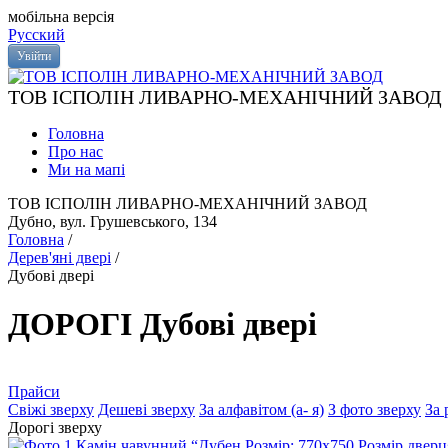
мобільна версія
Русский
Увійти
ТОВ ІСПОЛІН ЛИВАРНО-МЕХАНІЧНИЙ ЗАВОД
Головна
Про нас
Ми на мапi
ТОВ ІСПОЛІН ЛИВАРНО-МЕХАНІЧНИЙ ЗАВОД
Дубно, вул. Грушевського, 134
Головна
/
Дерев'яні двері
/
Дубові двері
ДОРОГІ Дубові двері
Прайси
Свіжі зверху
Дешеві зверху
За алфавітом (а- я)
З фото зверху
За
Дорогі зверху