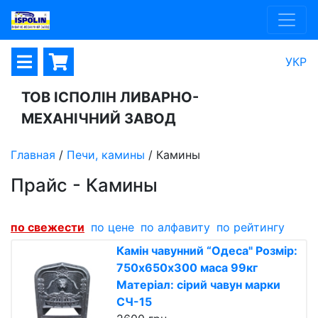
УКР
ТОВ ІСПОЛІН ЛИВАРНО-
МЕХАНІЧНИЙ ЗАВОД
Главная
/
Печи, камины
/
Камины
Прайс - Камины
по cвежести
по цене
по алфавиту
по рейтингу
Камін чавунний “Одеса" Розмір:
750х650х300 маса 99кг
Матеріал: сірий чавун марки
СЧ-15